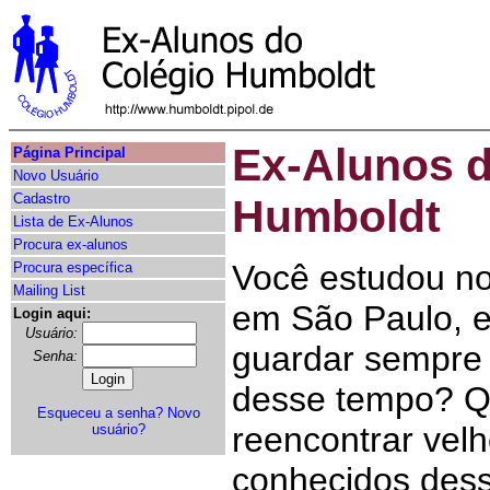
Ex-Alunos d
Página Principal
Novo Usuário
Cadastro
Humboldt
Lista de Ex-Alunos
Procura ex-alunos
Você estudou n
Procura específica
Mailing List
em São Paulo, e
Login aqui:
Usuário:
guardar sempre
Senha:
desse tempo? Qu
Esqueceu a senha?
Novo
reencontrar vel
usuário?
conhecidos des