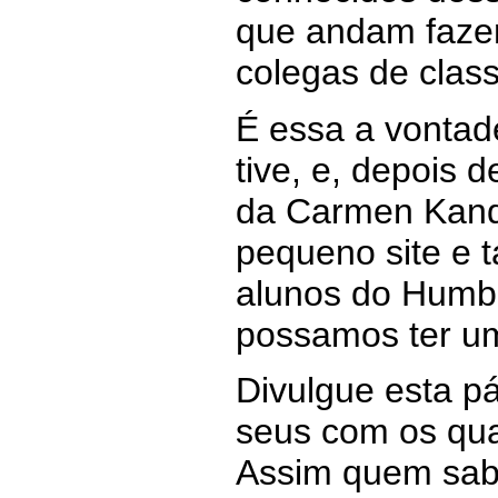
que andam faze
colegas de clas
É essa a vonta
tive, e, depois 
da Carmen Kandl
pequeno site e 
alunos do Humbo
possamos ter um
Divulgue esta pá
seus com os quai
Assim quem sab